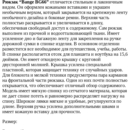
Рюкзак “Bange BG66”
отличается стильным и лаконичным
видом. Он оформлен кожаными вставками и украшен
необычным верхом, который закрывается на крепежную ленту
необычного дизайна и боковые ремни. Верхняя часть
полностью раскрывается и увеличивается в длину,
обеспечивая свободный доступ к содержимому. Сам рюкзак
выполнен из прочной и водоотталкивающей ткани. Имеет
усиленное дно и багажную ленту для закрепления на ручке
дорожной сумки в спинке изделия. В основном отделении
разместится все необходимое для путешествия, учебы, работы.
В спинке располагается отсек для планшета и ноутбука на 15,6
дюймов. Он имеет откидную крышку с круговой
двусторонней молнией. Крышка усилена специальной
пластиной, которая защищает технику от случайных ударов.
Для блокнота и мелкой техники предусмотрена пара карманов
на фронтальной части рюкзака. Один из них почти полностью
открывается, что обеспечивает отличный обзор содержимого.
Модель имеет мягкую спинку из сетчатого материала, которая
не дает спине потеть и равномерно распределяет нагрузку на
спину. Широкие лямки мягкие и удобные, регулируются по
длине. Верхняя ручка усилена дополнительными швами и
имеет кожаную вставку для прочности.
Размер: